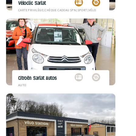
Véloclic Sarlat
CARTE PRIVILÈGE
|
CHÈQUE CADEAU SPN
|
SPORT
|
VÉLO
Citroën Sarlat Autos
AUTO