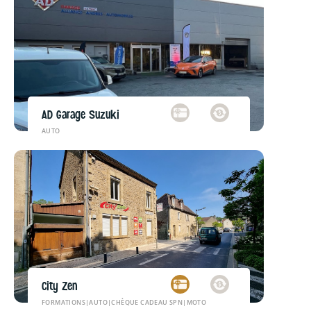
AD Garage Suzuki
AUTO
City Zen
FORMATIONS
|
AUTO
|
CHÈQUE CADEAU SPN
|
MOTO