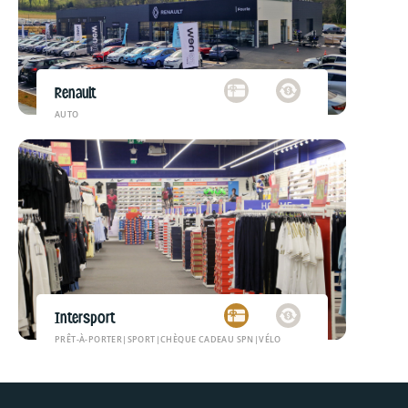
Renault
AUTO
Intersport
PRÊT-À-PORTER
|
SPORT
|
CHÈQUE CADEAU SPN
|
VÉLO