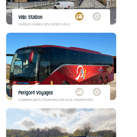
Vélo Station
CHÈQUE CADEAU SPN
|
SPORT
|
VÉLO
Perigord Voyages
COMMERÇANTS
|
TOURISME
|
SERVICES
|
TRANSPORTS