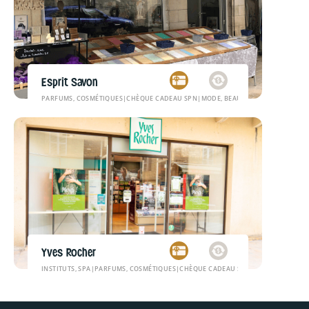
Esprit Savon
PARFUMS, COSMÉTIQUES
|
CHÈQUE CADEAU SPN
|
MODE, BEAUTÉ
Yves Rocher
INSTITUTS, SPA
|
PARFUMS, COSMÉTIQUES
|
CHÈQUE CADEAU SPN