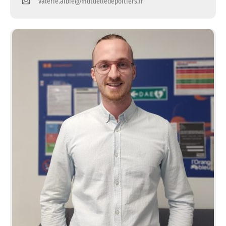
valerie.albie@mutuelledepoitiers.fr