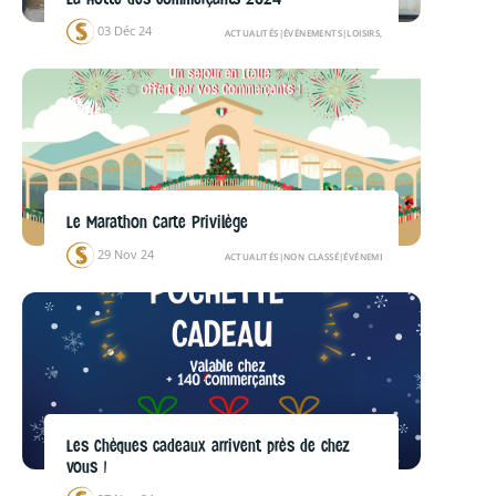
03 Déc 24
ACTUALITÉS
|
ÉVÉNEMENTS
|
LOISIRS, DIVERTISSEMENTS
Le Marathon Carte Privilège
29 Nov 24
ACTUALITÉS
|
NON CLASSÉ
|
ÉVÉNEMENTS
Les Chèques cadeaux arrivent près de chez
vous !