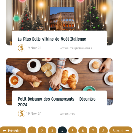
La Plus Belle Vitrine de Noël Italienne
19 Nov 24
ACTUALITÉS
|
ÉVÉNEMENTS
Petit Déjeuner des Commerçants – Décembre
2024
19 Nov 24
ACTUALITÉS
Précédent
1
2
3
4
5
6
7
8
Suivant