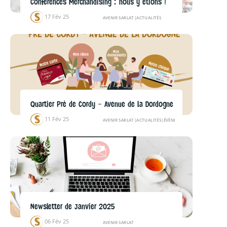
Conférences Merchandising : nous y étions !
17 Fév 25
AVENIR SARLAT
|
ACTUALITÉS
Quartier Pré de Cordy – Avenue de la Dordogne
11 Fév 25
AVENIR SARLAT
|
ACTUALITÉS
|
ÉVÉNEMENTS
Newsletter de Janvier 2025
06 Fév 25
AVENIR SARLAT