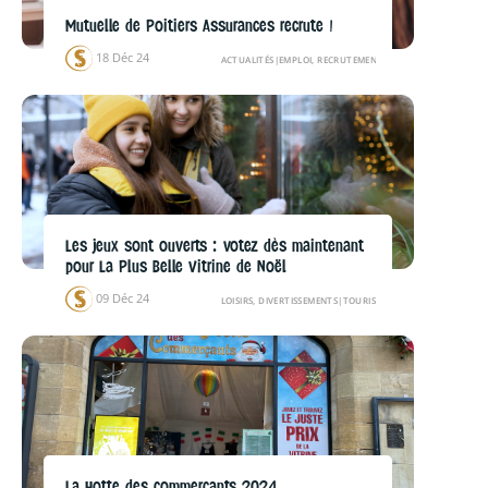
Mutuelle de Poitiers Assurances recrute !
18 Déc 24
ACTUALITÉS
|
EMPLOI, RECRUTEMENTS
Les jeux sont ouverts : votez dès maintenant
pour La Plus Belle Vitrine de Noël
09 Déc 24
LOISIRS, DIVERTISSEMENTS
|
TOURISME
La Hotte des commerçants 2024