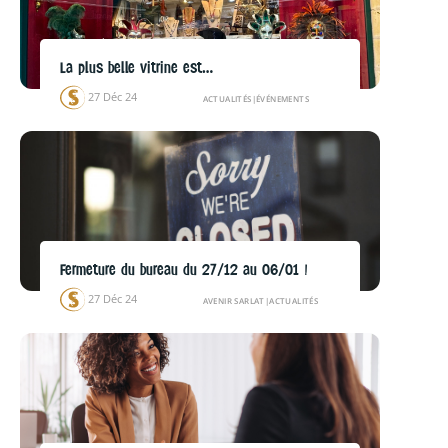
La plus belle vitrine est…
27 Déc 24
ACTUALITÉS
|
ÉVÉNEMENTS
Fermeture du bureau du 27/12 au 06/01 !
27 Déc 24
AVENIR SARLAT
|
ACTUALITÉS