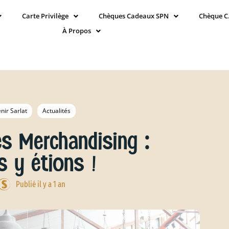
Carte Privilège
Chèques Cadeaux SPN
Chèque C
À Propos
nir Sarlat
Actualités
es Merchandising :
s y étions !
Publié il y a 1 an