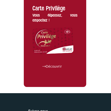
Carte Privilège
Vous dépensez, vous
empochez !
Navette Estivale 2026
Découvrir
10 Juil 26
ACTUALITÉS
|
TOURISME
Suivez-nous