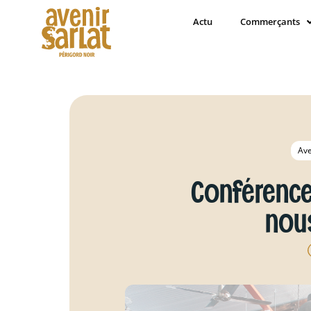
Actu
Commerçants
Ave
Conférenc
nou