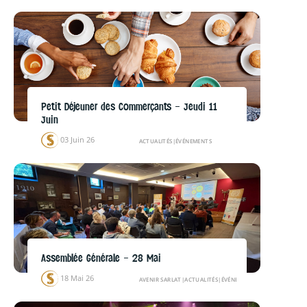
Petit Déjeuner des Commerçants – Jeudi 11
Juin
03 Juin 26
ACTUALITÉS
|
ÉVÉNEMENTS
Assemblée Générale – 28 Mai
18 Mai 26
AVENIR SARLAT
|
ACTUALITÉS
|
ÉVÉNEMENTS