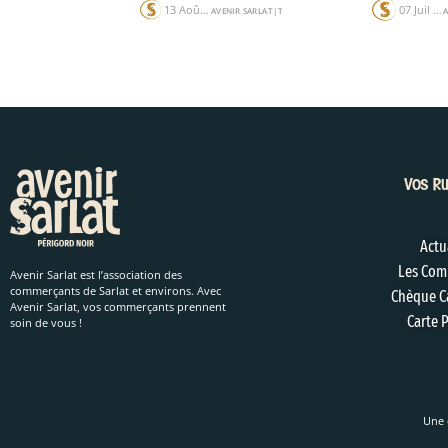
13 Août 24
07 Juil 24
AVENIR SARLAT
|
TOURISME
A
Vos Ru
Actu
Les Com
Avenir Sarlat est l’association des
commerçants de Sarlat et environs. Avec
Chèque C
Avenir Sarlat, vos commerçants prennent
Carte P
soin de vous !
Une 