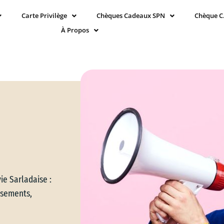
Carte Privilège
Chèques Cadeaux SPN
Chèque C
À Propos
ie Sarladaise :
issements,