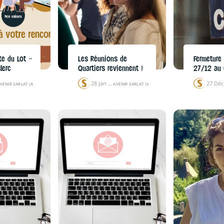
te du Lot –
Les Réunions de
Fermeture
lerc
Quartiers reviennent !
27/12 au 
28 Jan 25
VENIR SARLAT
|
ACTUALITÉS
|
ÉVÉNEMENTS
AVENIR SARLAT
|
VIE SOCIALE