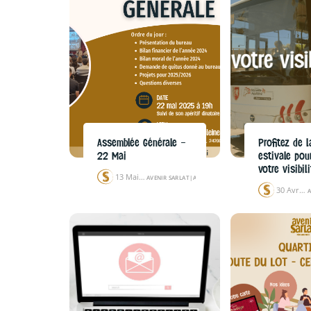
Assemblée Générale –
Profitez de 
22 Mai
estivale pou
votre visibili
13 Mai 25
AVENIR SARLAT
|
ACTUALITÉS
|
ÉVÉNEMENTS
30 Avr 25
A