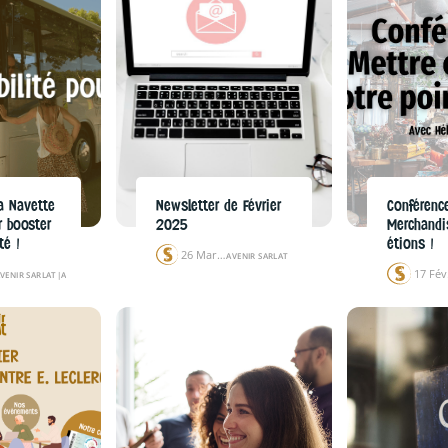
la Navette
Newsletter de Février
Conférenc
r booster
2025
Merchandi
té !
étions !
26 Mar 25
AVENIR SARLAT
1
VENIR SARLAT
|
ACTUALITÉS