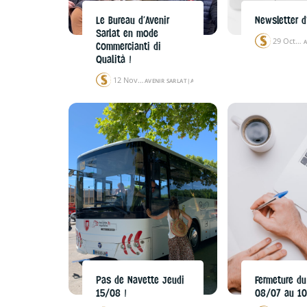
Le Bureau d’Avenir
Newsletter d
Sarlat en mode
29 Oct 24
A
Commercianti di
Qualità !
12 Nov 24
AVENIR SARLAT
|
ACTUALITÉS
Pas de Navette Jeudi
Fermeture du
15/08 !
08/07 au 1