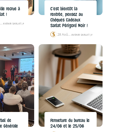
lle recrue à
C’est bientôt la
lat !
rentrée, pensez au
Chèques Cadeaux
02 Sep 24
AVENIR SARLAT
|
ACTUALITÉS
|
ÉVÉNEMENTS
Sarlat Périgord Noir !
28 Août 24
AVENIR SARLAT
|
ACTUALITÉS
|
LE COIN DES PROS
rbal de
Fermeture du bureau le
ée Générale
24/06 et le 25/06