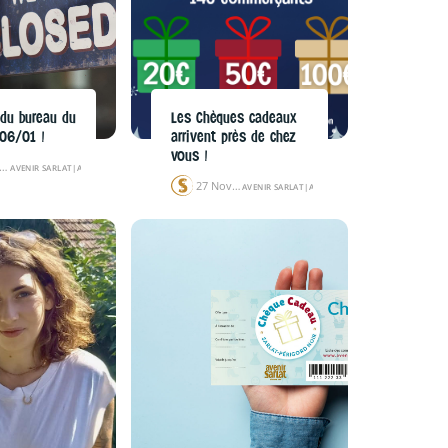
 du bureau du
Les Chèques cadeaux
06/01 !
arrivent près de chez
vous !
27 Déc 24
AVENIR SARLAT
|
ACTUALITÉS
27 Nov 24
AVENIR SARLAT
|
ACTUALITÉS