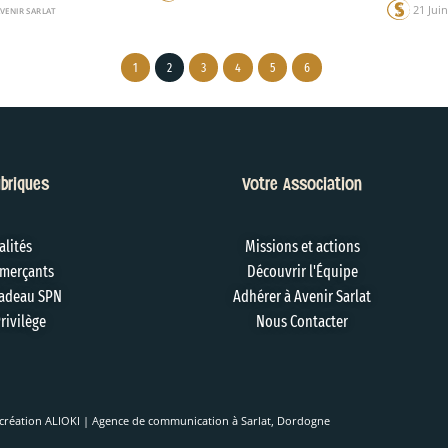
VENIR SARLAT
1
2
3
4
5
6
briques
Votre Association
alités
Missions et actions
merçants
Découvrir l'Équipe
adeau SPN
Adhérer à Avenir Sarlat
rivilège
Nous Contacter
création ALIOKI | Agence de communication à Sarlat, Dordogne