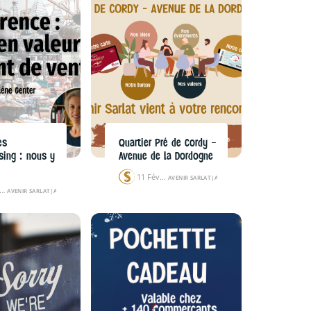
es
Quartier Pré de Cordy –
sing : nous y
Avenue de la Dordogne
11 Fév 25
AVENIR SARLAT
|
ACTUALITÉS
|
ÉVÉNEMENTS
7 Fév 25
AVENIR SARLAT
|
ACTUALITÉS