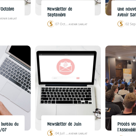
’Octobre
Newsletter de
Une nouve
Septembre
AVenir Sar
VENIR SARLAT
07 Oct 24
AVENIR SARLAT
 bureau du
Newsletter de Juin
Procès Ve
0/07
l’Assembl
04 Juil 24
AVENIR SARLAT