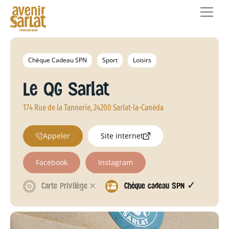
Chèque Cadeau SPN
Sport
Loisirs
Le QG Sarlat
174 Rue de la Tannerie, 24200 Sarlat-la-Canéda
Appeler
Site internet
Facebook
Instagram
Carte Privilège 𐄂
Chèque cadeau SPN ✓