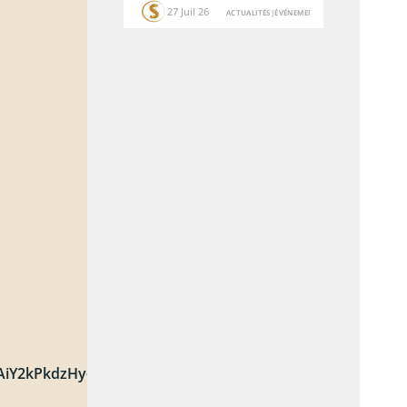
27 Juil 26
ACTUALITÉS
|
ÉVÉNEMENTS
iY2kPkdzHy-