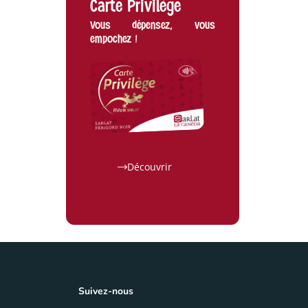
Carte Privilège
Vous dépensez, vous
empochez !
Navette Estivale 2026
Découvrir
10 Juil 26
ACTUALITÉS
|
TOURISME
Suivez-nous