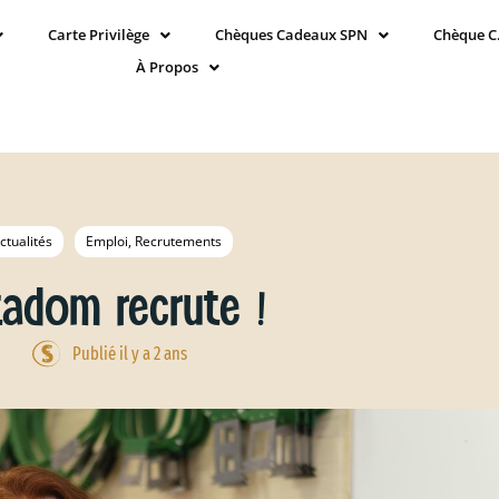
Carte Privilège
Chèques Cadeaux SPN
Chèque C
À Propos
ctualités
Emploi, Recrutements
tadom recrute !
Publié il y a 2 ans