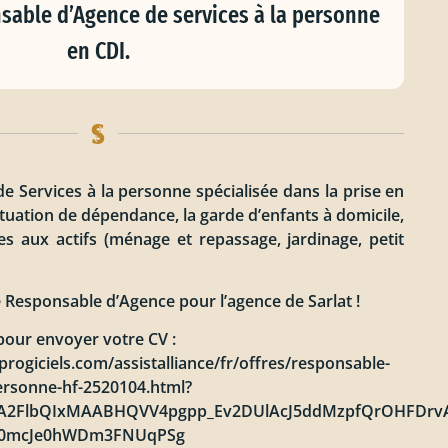
sable d’Agence de services à la personne
en CDI.
e Services à la personne spécialisée dans la prise en
tuation de dépendance, la garde d’enfants à domicile,
ces aux actifs (ménage et repassage, jardinage, petit
 Responsable d’Agence pour l’agence de Sarlat !
pour envoyer votre CV :
progiciels.com/assistalliance/fr/offres/responsable-
ersonne-hf-2520104.html?
HRuA2FlbQIxMAABHQVV4pgpp_Ev2DUlAcJ5ddMzpfQrOHFDrvA
a0mcJe0hWDm3FNUqPSg