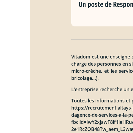
Un poste de Respon
Vitadom est une enseigne d
charge des personnes en si
micro-crèche, et les servi
bricolage…).
L’entreprise recherche un.e
Toutes les informations et 
https://recrutement.altays-
dagence-de-services-a-la-p
fbclid=IwY2xjawF8lf1le
2e1RcZOB48Tw_aem_L3w