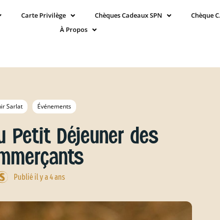
Carte Privilège
Chèques Cadeaux SPN
Chèque C
À Propos
ir Sarlat
Événements
u Petit Déjeuner des
mmerçants
Publié il y a 4 ans