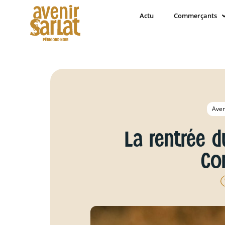
Actu
Commerçants
Aven
La rentrée d
Co