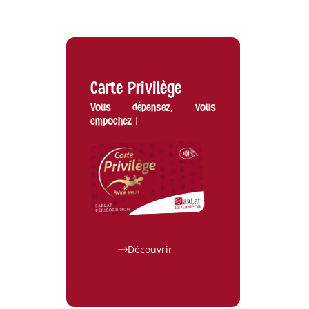
Carte Privilège
Vous dépensez, vous
empochez !
Navette Estivale 2026
Découvrir
10 Juil 26
ACTUALITÉS
|
TOURISME