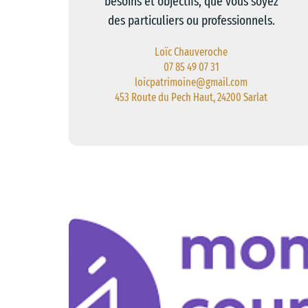
besoins et objectifs, que vous soyez
des particuliers ou professionnels.
Loïc Chauveroche
07 85 49 07 31
loicpatrimoine@gmail.com
453 Route du Pech Haut, 24200 Sarlat