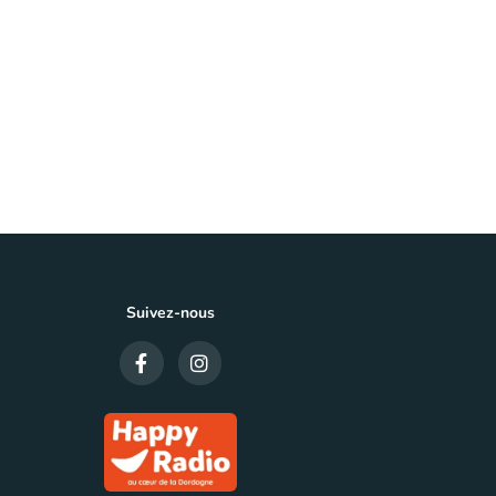
Fiducial 
CONSEIL, F
Suivez-nous