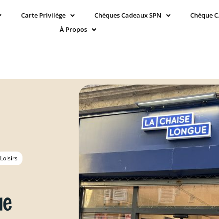
Carte Privilège
Chèques Cadeaux SPN
Chèque C
À Propos
Loisirs
ue