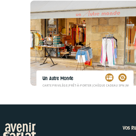
Un Autre Monde
CARTE PRIVILÈGE
|
PRÊT-À-PORTER
|
CHÈQUE CADEAU SPN
|
MODE,
Vos Ru