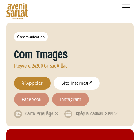
Communication
Com Images
Pleyvere, 24200 Carsac Aillac
Appeler
Site internet
Facebook
Instagram
Carte Privilège 𐄂
Chèque cadeau SPN 𐄂