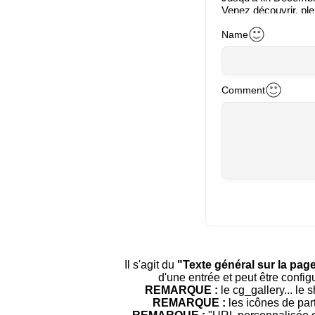
Venez découvrir, ple
2023-12-06 14:42
Name
Dress code
Très belle. Je vote p
2023-12-06 15:01
Comment
Guichard Sylvian
Trop beau
2023-12-06 15:01
Esclavard
Vive le vent d hive
2023-12-06 16:47
Cecilia
Magnifique vitrine. 
🤞👍 Évidemment je
☺️
2023-12-07 11:46
Il s'agit du
"Texte général sur la page
d'une entrée et peut être conf
Pierre
REMARQUE :
le cg_gallery... le
La plus jolie vitrine 
REMARQUE :
les icônes de par
Je vote