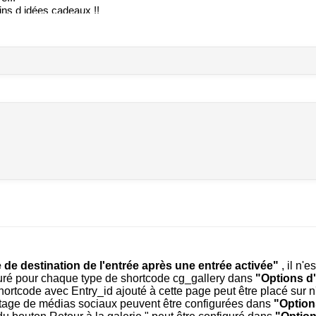
ins d idées cadeaux !!
our..
e
r avec le bon Dress Code bien sûr 🤗👏👏🫶
Accueil et ambiance au top.
 vote #Dresscode
 de destination de l'entrée après une entrée activée"
, il n'e
iguré pour chaque type de shortcode cg_gallery dans
"Options d'
 shortcode avec Entry_id ajouté à cette page peut être placé sur 
de la traverse.
tage de médias sociaux peuvent être configurées dans
"Option