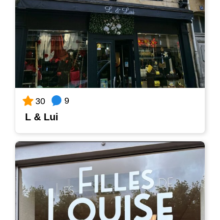
9
30
L & Lui