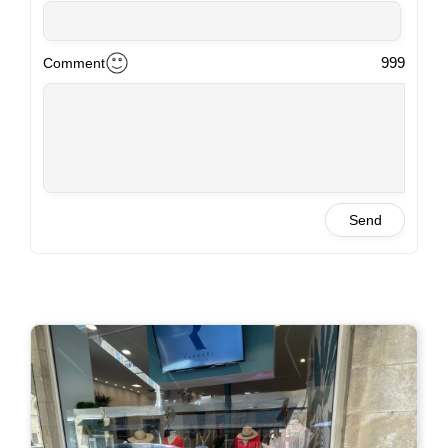
BELLAUDEAU
Bel accueil
2025-06-27 12:15
999
Comment
Brosset
A visiter
2025-06-27 12:07
Send