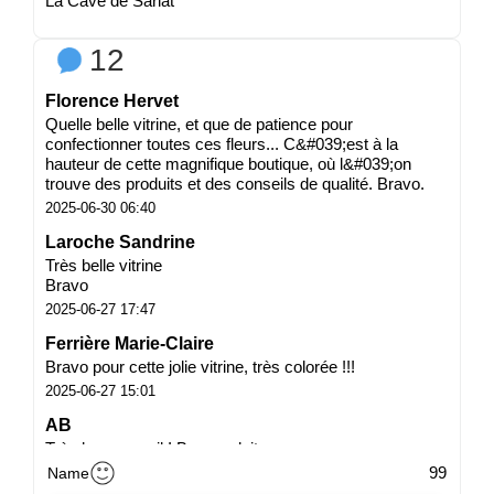
La Cave de Sarlat
12
Florence Hervet
Quelle belle vitrine, et que de patience pour
confectionner toutes ces fleurs... C&#039;est à la
hauteur de cette magnifique boutique, où l&#039;on
trouve des produits et des conseils de qualité. Bravo.
2025-06-30 06:40
Laroche Sandrine
Très belle vitrine
Bravo
2025-06-27 17:47
Ferrière Marie-Claire
Bravo pour cette jolie vitrine, très colorée !!!
2025-06-27 15:01
AB
Très bon conseil ! Bon produits
99
2025-06-27 12:23
Name