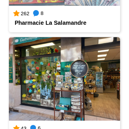
8
262
Pharmacie La Salamandre
6
43